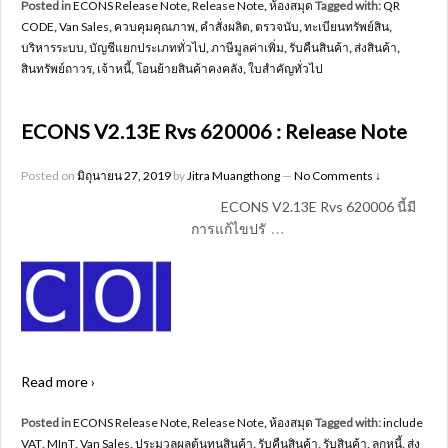
Posted in
ECONS Release Note
,
Release Note
,
ห้องสมุด
Tagged with:
QR
CODE
,
Van Sales
,
ควบคุมคุณภาพ
,
คำสั่งผลิต
,
ตรวจนับ
,
ทะเบียนทรัพย์สิน
,
บริหารระบบ
,
บัญชีแยกประเภททั่วไป
,
ภาษีมูลค่าเพิ่ม
,
รับคืนสินค้า
,
ส่งสินค้า
,
สินทรัพย์ถาวร
,
เจ้าหนี้
,
โอนย้ายสินค้าคงคลัง
,
ใบสำคัญทั่วไป
ECONS V2.13E Rvs 620006 : Release Note
Posted on
มิถุนายน 27, 2019
by
Jitra Muangthong
—
No Comments ↓
ECONS V2.13E Rvs 620006 นี้มี
…
การแก้ไขปรั
Read more ›
Posted in
ECONS Release Note
,
Release Note
,
ห้องสมุด
Tagged with:
include
VAT
,
MInT
,
Van Sales
,
ประมวลผลต้นทุนสินค้า
,
รับคืนสินค้า
,
รับสินค้า
,
ลูกหนี้
,
ส่ง