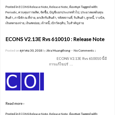
Posted in
ECONS Release Note
,
Release Note
,
ห้องสมุด
Tagged with:
Periodic
,
ควบคุมการผลิต
,
จัดซื้อ
,
บัญชีแยกประเภททั่วไป
,
ประมวลผลต้นทุน
สินค้า
,
ภาษีหัก ณ ที่จ่าย
,
ยกเลิกรับสินค้า
,
รหัสสถานที่
,
รับสินค้า
,
ลูกหนี้
,
วางบิล
,
เงินทดรองจ่าย
,
เงินสดย่อย
,
เจ้าหนี้
,
เบิกวัตถุดิบ
,
ใบสำคัญจ่าย
ECONS V2.13E Rvs 610010 : Release Note
Posted on
ตุลาคม 30, 2018
by
Jitra Muangthong
—
No Comments ↓
ECONS V2.13E Rvs 610010 นี้มี
…
การแก้ไขปรั
Read more ›
Posted in
ECONS Release Note
,
Release Note
,
ห้องสมุด
Tagged with: