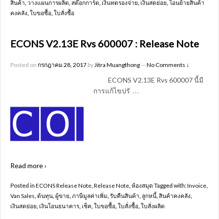
สินค้า
,
วางแผนการผลิต
,
สต๊อกการ์ด
,
เงินทดรองจ่าย
,
เงินสดย่อย
,
โอนย้ายสินค้า
คงคลัง
,
ใบขอซื้อ
,
ใบสั่งซื้อ
ECONS V2.13E Rvs 600007 : Release Note
Posted on
กรกฎาคม 28, 2017
by
Jitra Muangthong
—
No Comments ↓
ECONS V2.13E Rvs 600007 นี้มี
…
การแก้ไขปรั
Read more ›
Posted in
ECONS Release Note
,
Release Note
,
ห้องสมุด
Tagged with:
Invoice
,
Van Sales
,
ต้นทุน
,
ผู้ขาย
,
ภาษีมูลค่าเพิ่ม
,
รับคืนสินค้า
,
ลูกหนี้
,
สินค้าคงคลัง
,
เงินสดย่อย
,
เงินโอนธนาคาร
,
เช็ค
,
ใบขอซื้อ
,
ใบสั่งซื้อ
,
ใบสั่งผลิต