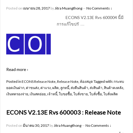
Posted on
เมษายน 28, 2017
by
Jitra Muangthong
—
No Comments ↓
ECONS V2.13E Rvs 600004 นี้มี
…
การแก้ไขปรั
Read more ›
Posted in
ECONS Release Note
,
Release Note
,
ห้องสมุด
Tagged with:
กระทบ
ยอดเงินฝาก
,
ค่าขนส่ง
,
ค่าแรง
,
ผลิต
,
ลูกหนี้
,
ส่งคืนสินค้า
,
ส่งสินค้า
,
สินค้าคงคลัง
,
เงินทดรองจ่าย
,
เงินสดย่อย
,
เจ้าหนี้
,
ใบขอซื้อ
,
ใบสั่งขาย
,
ใบสั่งซื้อ
,
ใบสั่งผลิต
ECONS V2.13E Rvs 600003 : Release Note
Posted on
มีนาคม 30, 2017
by
Jitra Muangthong
—
No Comments ↓