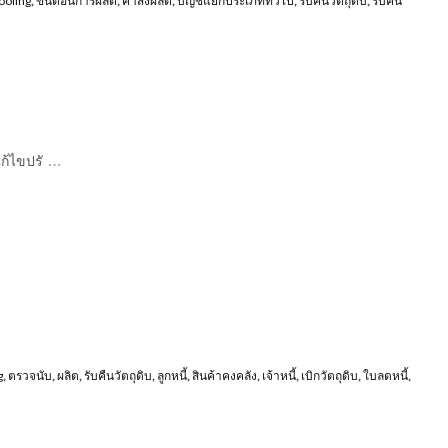
ooling
,
ขั้นตอนการผลิต
,
คำสั่งผลิต
,
บัญชีแยกประเภททั่วไป
,
รับคืนวัตถุดิบ
,
รับคืน
ป
…
ก้ไขปรั
g
,
ตรวจนับ
,
ผลิต
,
รับคืนวัตถุดิบ
,
ลูกหนี้
,
สินค้าคงคลัง
,
เจ้าหนี้
,
เบิกวัตถุดิบ
,
ใบลดหนี้
,