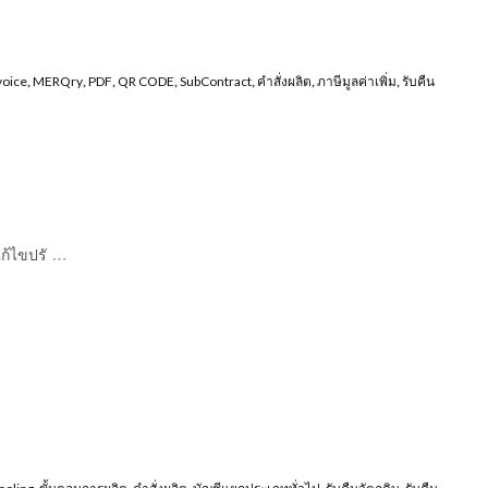
voice
,
MERQry
,
PDF
,
QR CODE
,
SubContract
,
คำสั่งผลิต
,
ภาษีมูลค่าเพิ่ม
,
รับคืน
…
ก้ไขปรั