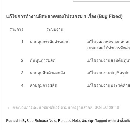
แก้ไขการทำงานผิดพลาดของโปรแกรม 4 เรื่อง (Bug Fixed)
รายการ
ระบบงาน
1
ควบคุมการจัดจำหน่าย
แก้ไขจอภาพตรวจสอบลูกค
ระทบยอดให้ทำการหักค่าใ
2
ต้นทุนการผลิต
แก้ไขรายงานสรุปต้นทุนทค
3
ควบคุมสินค้าคงคลัง
แก้ไขรายงานบัญชีสรุปยอด
4
ควบคุมการผลิต
แก้ไขรายงานประวัติคำสั
‹
กระบวนการพัฒนาซอฟต์แวร์ ตามมาตรฐานสากล ISO/IEC 29110
Posted in
BySide Release Note
,
Release Note
,
ห้องสมุด
Tagged with:
คำสั่งผลิ