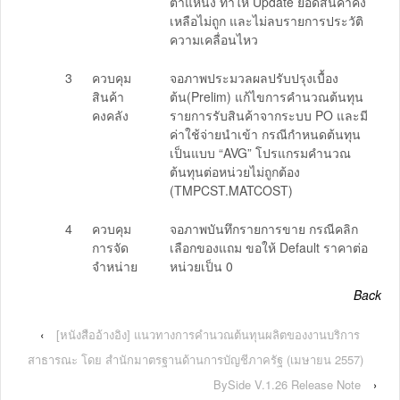
ตำแหน่ง ทำให้ Update ยอดสินค้าคง
เหลือไม่ถูก และไม่ลบรายการประวัติ
ความเคลื่อนไหว
3
ควบคุม
จอภาพประมวลผลปรับปรุงเบื้อง
สินค้า
ต้น(Prelim) แก้ไขการคำนวณต้นทุน
คงคลัง
รายการรับสินค้าจากระบบ PO และมี
ค่าใช้จ่ายนำเข้า กรณีกำหนดต้นทุน
เป็นแบบ “AVG” โปรแกรมคำนวณ
ต้นทุนต่อหน่วยไม่ถูกต้อง
(TMPCST.MATCOST)
4
ควบคุม
จอภาพบันทึกรายการขาย กรณีคลิก
การจัด
เลือกของแถม ขอให้ Default ราคาต่อ
จำหน่าย
หน่วยเป็น 0
Back
‹
[หนังสืออ้างอิง] แนวทางการคำนวณต้นทุนผลิตของงานบริการ
สาธารณะ โดย สำนักมาตรฐานด้านการบัญชีภาครัฐ (เมษายน 2557)
BySide V.1.26 Release Note
›