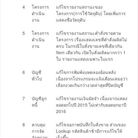
4
โครงการ
แก้ไขรายงานสถานะของ
ดำเนิน
โครงการ(การใช้วัตถุดิบ) โดยเพิ่มการ
งาน
แสดงชื่อวัตถุดิบ
5
โครงการ
แก้ไขรายงานสถานะคำสั่งขายตาม
ดำเนิน
โครงการ เรื่องแสดงเลขที่คำสั่งผลิตไม่
งาน
ครบ ในกรณีใบสั่งขายเลขที่เดียวกัน
Item เดียวกัน เปิดใบสั่งผลิตมากกว่า 1
ใบ รายงานแสดงเฉพาะใบแรก
6
บัญชี
แก้ไขการพิมพ์งบทดลองย้อนหลัง
ทั่วไป
เนื่องจากโปรแกรมจะแจ้งเตือนเสมอว่า
เลือกงวดเกินกว่างวดล่าสุดที่ปิดบัญชี
7
บัญชีลูก
แก้ไขรายงานเงินมัดจำ เนื่องจากแสดง
หนี้
ยอดยกไปปี 2015 ไม่เท่ากับยอดยกมาปี
2016
8
ควบคุม
แก้ไขจอภาพบันทึกใบสั่งขาย ส่วนของ
การจัด
Lookup รหัสสินค้าช้ามีการแก้ไขให้
จำหน่าย
เร็วขึ้น